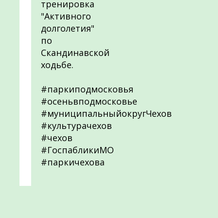
тренировка
"Активного
долголетия"
по
Скандинавской
ходьбе.
#паркиподмосковья
#осеньвподмосковье
#муниципальныйокругЧехов
#культурачехов
#чехов
#ГоспабликиМО
#паркичехова