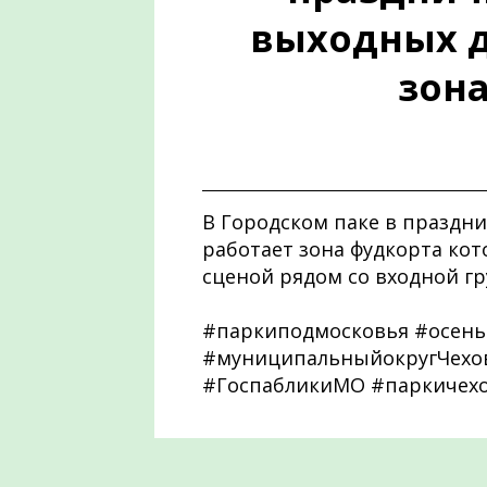
выходных д
зона
В Городском паке в праздни
работает зона фудкорта кот
сценой рядом со входной гр
#паркиподмосковья #осень
#муниципальныйокругЧехов
#ГоспабликиМО #паркичех