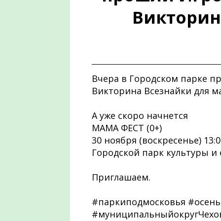
Викторина
Вчера в Городском парке п
Викторина Всезнайки для м
А уже скоро начнется
МАМА ФЕСТ (0+)
30 ноября (воскресенье) 13:00
Городской парк культуры и 
Приглашаем.
#паркиподмосковья #осень
#муниципальныйокругЧехов