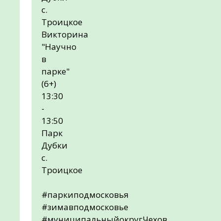
с.
Троицкое
Викторина
"Научно
в
парке"
(6+)
13:30
-
13:50
Парк
Дубки
с.
Троицкое
#паркиподмосковья
#зимавподмосковье
#муниципальныйокругЧехов