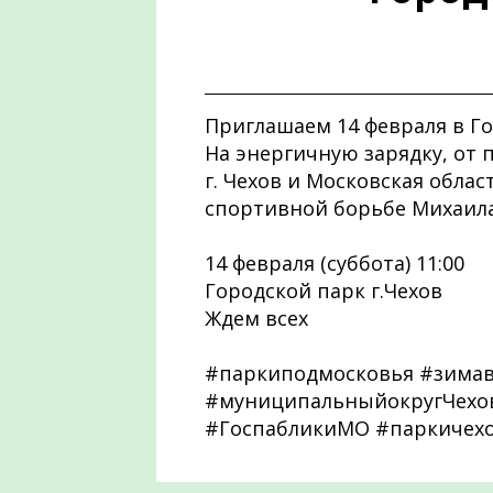
Приглашаем 14 февраля в Го
На энергичную зарядку, от 
г. Чехов и Московская облас
спортивной борьбе Михаила
14 февраля (суббота) 11:00
Городской парк г.Чехов
Ждем всех
#паркиподмосковья #зима
#муниципальныйокругЧехов
#ГоспабликиМО #паркичех