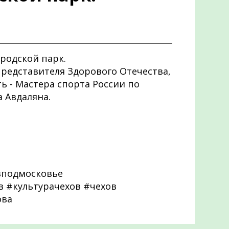
родской парк.
представителя Здорового Отечества,
ть - Мастера спорта России по
 Авдаляна.
вподмосковье
 #культурачехов #чехов
ова