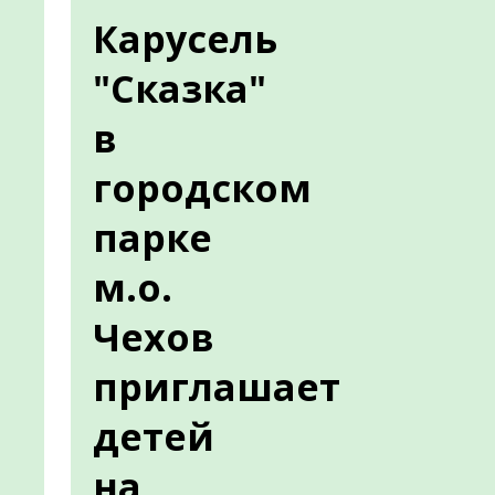
Карусель
"Сказка"
в
городском
парке
м.о.
Чехов
приглашает
детей
на