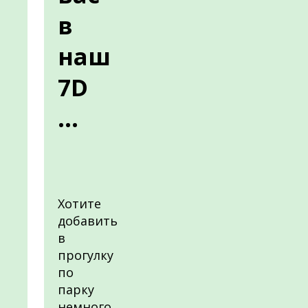
в
наш
7D
...
Хотите
добавить
в
прогулку
по
парку
немного