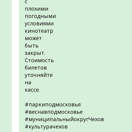
с
плохими
погодными
условиями
кинотеатр
может
быть
закрыт.
Стоимость
билетов
уточняйте
на
кассе.
#паркиподмосковья
#веснавподмосковье
#муниципальныйокругЧехов
#культурачехов