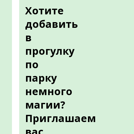
Хотите
добавить
в
прогулку
по
парку
немного
магии?
Приглашаем
вас