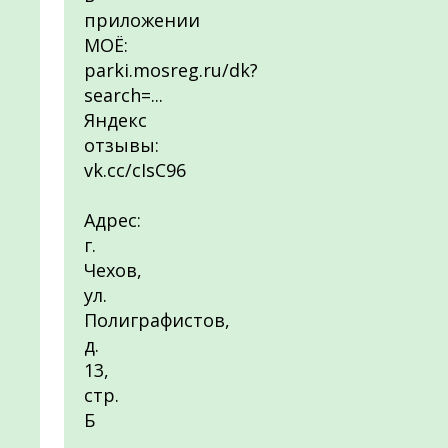
приложении
МОЁ:
parki.mosreg.ru/dk?
search=...
Яндекс
отзывы:
vk.cc/cIsC96
Адрес:
г.
Чехов,
ул.
Полиграфистов,
д.
13,
стр.
Б