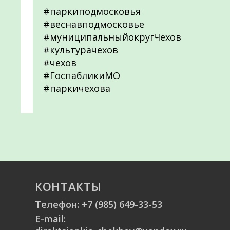
#паркиподмосковья
#веснавподмосковье
#муниципальныйокругЧехов
#культурачехов
#чехов
#ГоспабликиМО
#паркичехова
КОНТАКТЫ
Телефон:
+7 (985) 649-33-53
E-mail: