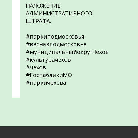
НАЛОЖЕНИЕ
АДМИНИСТРАТИВНОГО
ШТРАФА.
#паркиподмосковья
#веснавподмосковье
#муниципальныйокругЧехов
#культурачехов
#чехов
#ГоспабликиМО
#паркичехова