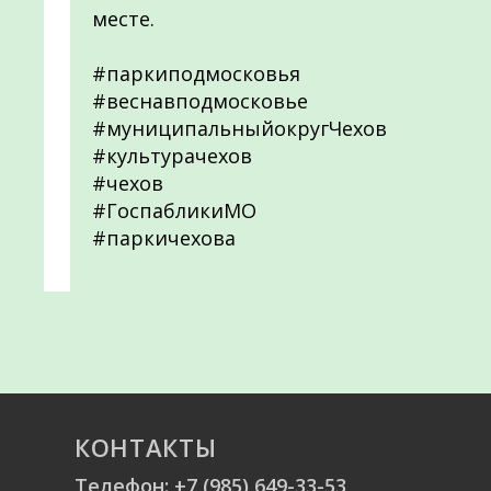
месте.
#паркиподмосковья
#веснавподмосковье
#муниципальныйокругЧехов
#культурачехов
#чехов
#ГоспабликиМО
#паркичехова
КОНТАКТЫ
Телефон:
+7 (985) 649-33-53