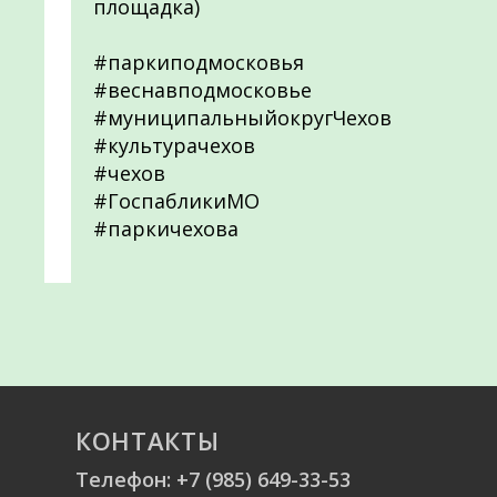
площадка)
#паркиподмосковья
#веснавподмосковье
#муниципальныйокругЧехов
#культурачехов
#чехов
#ГоспабликиМО
#паркичехова
КОНТАКТЫ
Телефон:
+7 (985) 649-33-53