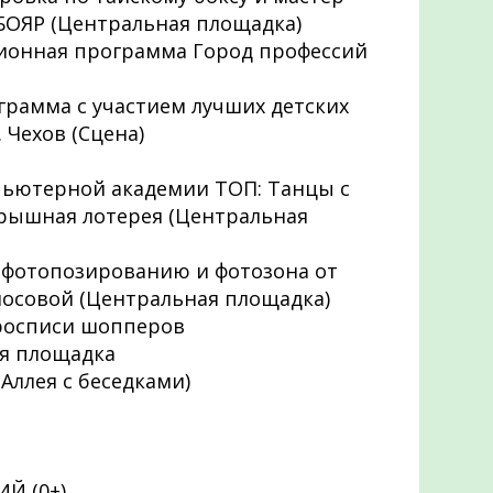
 БОЯР (Центральная площадка)
ационная программа Город профессий
ограмма с участием лучших детских
 Чехов (Сцена)
омпьютерной академии ТОП: Танцы с
грышная лотерея (Центральная
по фотопозированию и фотозона от
осовой (Центральная площадка)
о росписи шопперов
ая площадка
 (Аллея с беседками)
Й (0+)