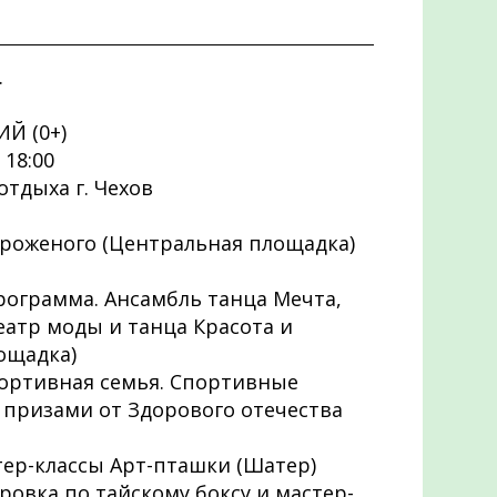
.
Й (0+)
 18:00
отдыха г. Чехов
ороженого (Центральная площадка)
программа. Ансамбль танца Мечта,
еатр моды и танца Красота и
ощадка)
 спортивная семья. Спортивные
с призами от Здорового отечества
стер-классы Арт-пташки (Шатер)
ировка по тайскому боксу и мастер-