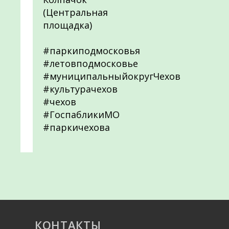
(Центральная
площадка)
#паркиподмосковья
#летовподмосковье
#муниципальныйокругЧехов
#культурачехов
#чехов
#ГоспабликиМО
#паркичехова
КОНТАКТЫ