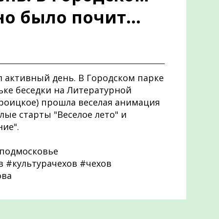
о было почит...
л активный день. В Городском парке
ьке беседки на Литературной
 Троицкое) прошла веселая анимация
лые старты "Веселое лето" и
ие".
подмосковье
 #культурачехов #чехов
ова