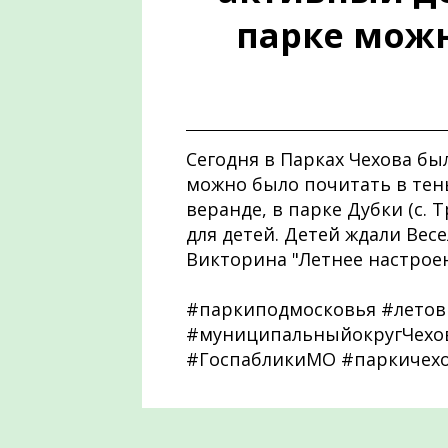
парке можн
Сегодня в Парках Чехова бы
можно было почитать в тен
веранде, в парке Дубки (с.
для детей. Детей ждали Весе
Викторина "Летнее настроен
#паркиподмосковья #летов
#муниципальныйокругЧехов
#ГоспабликиМО #паркичех