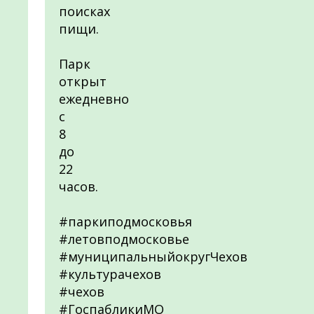
поисках
пищи.
Парк
открыт
ежедневно
с
8
до
22
часов.
#паркиподмосковья
#летовподмосковье
#муниципальныйокругЧехов
#культурачехов
#чехов
#ГоспабликиМО