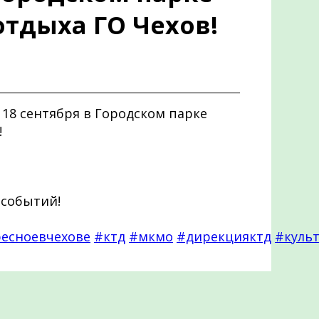
отдыха ГО Чехов!
18 сентября в Городском парке
!
 событий!
есноевчехове
#ктд
#мкмо
#дирекцияктд
#куль