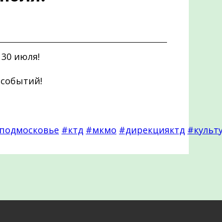
30 июля!
 событий!
подмосковье
#ктд
#мкмо
#дирекцияктд
#культ