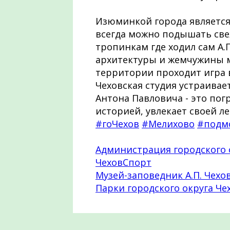
Изюминкой города является
всегда можно подышать све
тропинкам где ходил сам А.
архитектуры и жемчужины м
территории проходит игра 
Чеховская студия устраивае
Антона Павловича - это погр
историей, увлекает своей ле
#гоЧехов
#Мелихово
#подм
Администрация городского 
ЧеховСпорт
Музей-заповедник А.П. Чехо
Парки городского округа Че