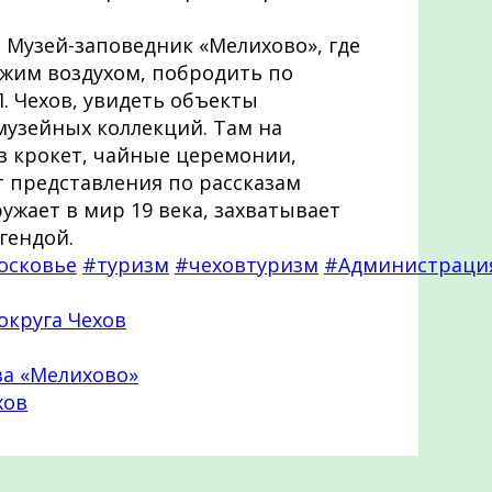
 Музей-заповедник «Мелихово», где
жим воздухом, побродить по
П. Чехов, увидеть объекты
узейных коллекций. Там на
в крокет, чайные церемонии,
т представления по рассказам
ужает в мир 19 века, захватывает
гендой.
осковье
#туризм
#чеховтуризм
#Администраци
округа Чехов
ва «Мелихово»
хов