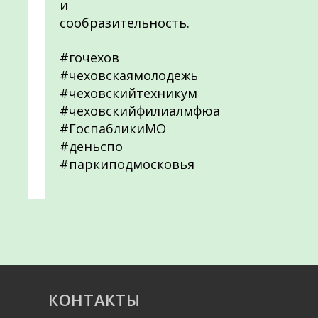
и
сообразительность.
#гочехов
#чеховскаямолодежь
#чеховскийтехникум
#чеховскийфилиалмфюа
#ГоспабликиМО
#деньспо
#паркиподмосковья
КОНТАКТЫ