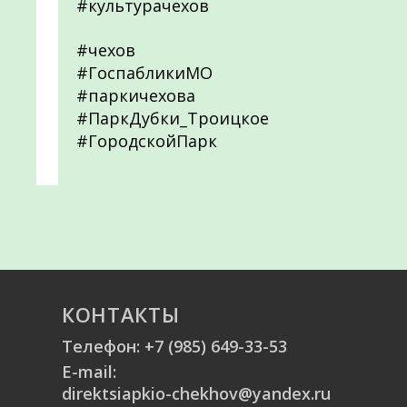
#культурачехов
#чехов
#ГоспабликиМО
#паркичехова
#ПаркДубки_Троицкое
#ГородскойПарк
КОНТАКТЫ
Телефон:
+7 (985) 649-33-53
E-mail:
direktsiapkio-chekhov@yandex.ru