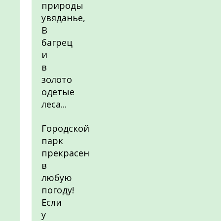
природы
увяданье,
В
багрец
и
в
золото
одетые
леса...
Городской
парк
прекрасен
в
любую
погоду!
Если
у