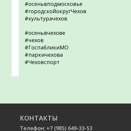
#осеньвподмосковье
#городскойокругЧехов
#культурачехов
#осеньвчехове
#чехов
#ГоспабликиМО
#паркичехова
#Чеховспорт
КОНТАКТЫ
Телефон:
+7 (985) 649-33-53