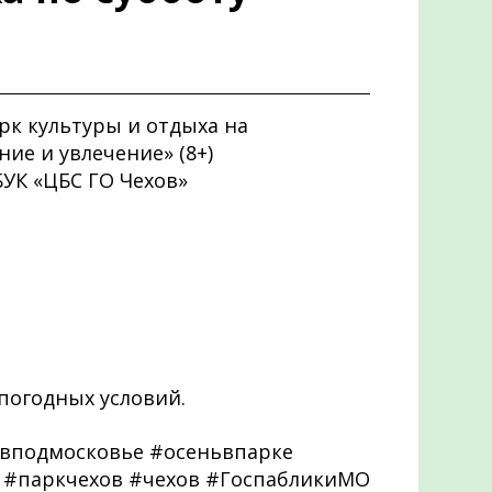
рк культуры и отдыха на
ие и увлечение» (8+)
УК «ЦБС ГО Чехов»
погодных условий.
вподмосковье #осеньвпарке
к #паркчехов #чехов #ГоспабликиМО