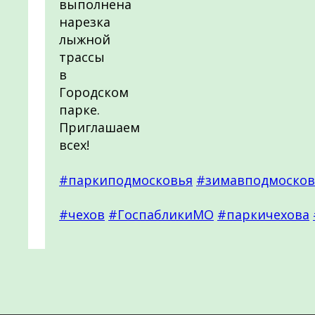
выполнена
нарезка
лыжной
трассы
в
Городском
парке.
Приглашаем
всех!
#паркиподмосковья
#зимавподмосков
#чехов
#ГоспабликиМО
#паркичехова