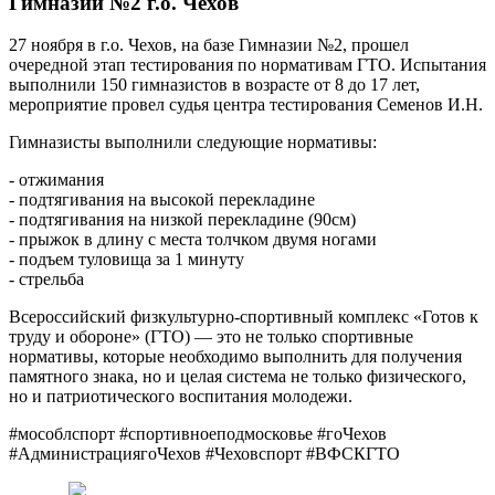
Гимназии №2 г.о. Чехов
27 ноября в г.о. Чехов, на базе Гимназии №2, прошел
очередной этап тестирования по нормативам ГТО. Испытания
выполнили 150 гимназистов в возрасте от 8 до 17 лет,
мероприятие провел судья центра тестирования Семенов И.Н.
Гимназисты выполнили следующие нормативы:
- отжимания
- подтягивания на высокой перекладине
- ⁠подтягивания на низкой перекладине (90см)
- ⁠прыжок в длину с места толчком двумя ногами
- ⁠подъем туловища за 1 минуту
- стрельба
Всероссийский физкультурно-спортивный комплекс «Готов к
труду и обороне» (ГТО) — это не только спортивные
нормативы, которые необходимо выполнить для получения
памятного знака, но и целая система не только физического,
но и патриотического воспитания молодежи.
#мособлспорт #спортивноеподмосковье #гоЧехов
#АдминистрациягоЧехов #Чеховcпорт #ВФСКГТО