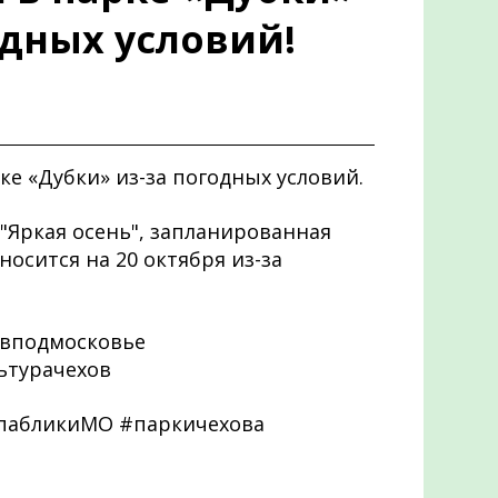
одных условий!
е «Дубки» из-за погодных условий.
"Яркая осень", запланированная
носится на 20 октября из-за
вподмосковье
ьтурачехов
спабликиМО #паркичехова