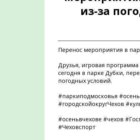
из-за пог
Перенос мероприятия в парк
Друзья, игровая программа 
сегодня в парке Дубки, пере
погодных условий.
#паркиподмосковья #осень
#городскойокругЧехов #кул
#осеньвчехове #чехов #Го
#Чеховспорт