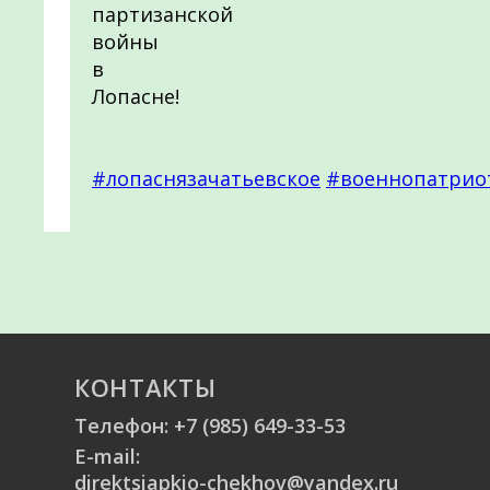
партизанской
войны
в
Лопасне!
#лопаснязачатьевское
#военнопатрио
КОНТАКТЫ
Телефон:
+7 (985) 649-33-53
E-mail:
direktsiapkio-chekhov@yandex.ru