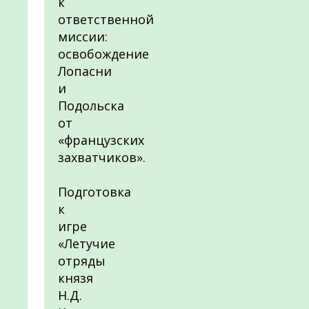
к
ответственной
миссии:
освобождение
Лопасни
и
Подольска
от
«французских
захватчиков».
Подготовка
к
игре
«Летучие
отряды
князя
Н.Д.