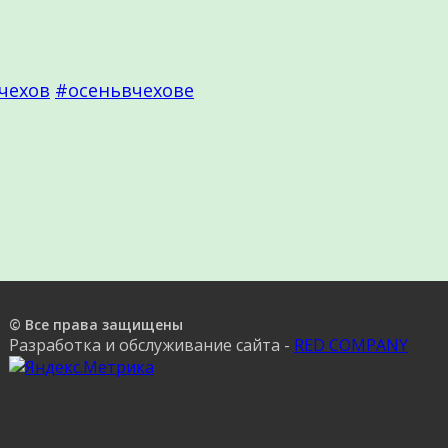
чехов
#осеньвчехове
© Все права защищены
Разработка и обслуживание сайта -
RED COMPANY