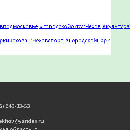
вподмосковье
#городскойокругЧехов
#культура
ркичехова
#Чеховспорт
#ГородскойПарк
5) 649-33-53
hekhov@yandex.ru
ая область, г.