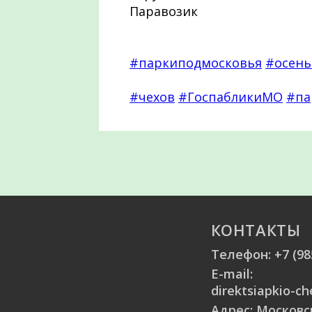
Паравозик
#паркиподмосковья
#осень
#чехов
#ГоспабликиМО
#па
КОНТАКТЫ
Телефон:
+7 (98
E-mail:
direktsiapkio-c
Адрес: Московск