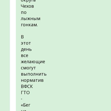
Чехов
по
лыжным
гонкам.
В
этот
день
все
желающие
смогут
выполнить
норматив
ВФСК
ГТО
-
«Бег