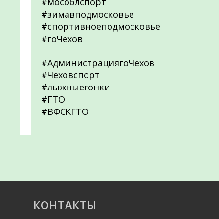
#мособлспорт
#зимавподмосковье
#спортивноеподмосковье
#гоЧехов
#АдминистрациягоЧехов
#Чеховcпорт
#лыжныегонки
#ГТО
#ВФСКГТО
КОНТАКТЫ