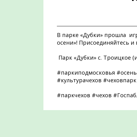
В парке «Дубки» прошла иг
осени»! Присоединяйтесь и 
Парк «Дубки» с. Троицкое (
#паркиподмосковья #осень
#культурачехов #чеховпарк
#паркчехов #чехов #Госпа