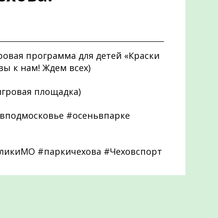
ровая программа для детей «Краски
вы к нам! Ждем всех)
игровая площадка)
вподмосковье #осеньвпарке
бликиМО #паркичехова #Чеховспорт