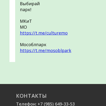
Выбирай
парк!
МКиТ
МО
https://t.me/culturemo
Мособлпарк
https://t.me/mosoblpark
КОНТАКТЫ
Телефон:
+7 (985) 649-33-53