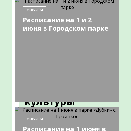
НОВОСТИ
31-05-2024
Расписание на 1 и 2
июня в Городском парке
Расписание
мероприятий
в
Городском
парке
культуры
и
31-05-2024
отдыха
Расписание на 1 июня в