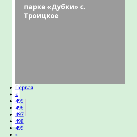
парке «Дубки» с.
г.
Троицкое
Чехов
24-
06-
2022
Первая
«
495
496
497
498
499
»