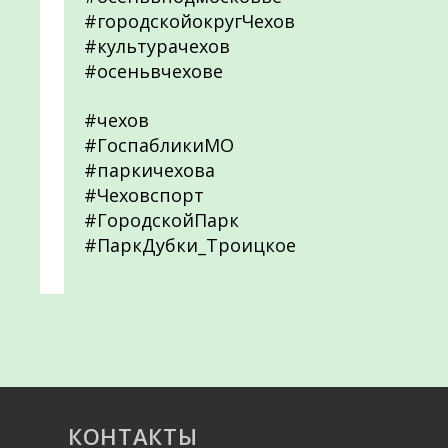
#городскойокругЧехов
#культурачехов
#осеньвчехове
#чехов
#ГоспабликиМО
#паркичехова
#Чеховспорт
#ГородскойПарк
#ПаркДубки_Троицкое
КОНТАКТЫ