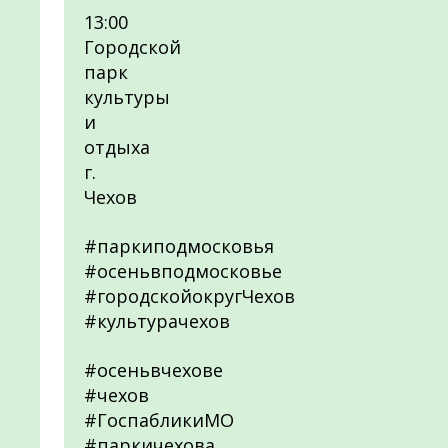
13:00
Городской
парк
культуры
и
отдыха
г.
Чехов
#паркиподмосковья
#осеньвподмосковье
#городскойокругЧехов
#культурачехов
#осеньвчехове
#чехов
#ГоспабликиМО
#паркичехова