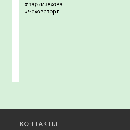
#паркичехова
#Чеховспорт
КОНТАКТЫ