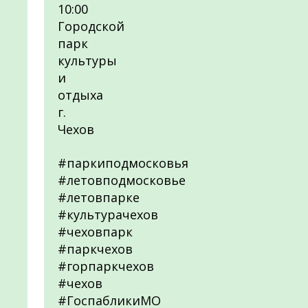
10:00
Городской
парк
культуры
и
отдыха
г.
Чехов
#паркиподмосковья
#летовподмосковье
#летовпарке
#культурачехов
#чеховпарк
#паркчехов
#горпаркчехов
#чехов
#ГоспабликиМО