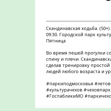
Скандинавская ходьба. (50+)
09:30. Городской парк культ
Пятница
Во время пешей прогулки со
спину и плечи. Скандинавск
сделав тренировку простой 
людей любого возраста и ур
#паркиподмосковья #летов
#культурачехов #чеховпарк
#ГоспабликиМО #паркичех