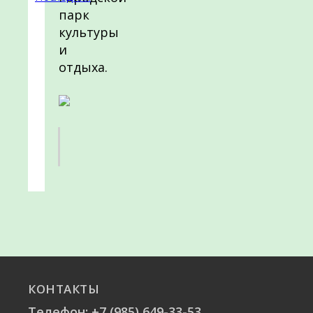
парк
культуры
и
отдыха.
КОНТАКТЫ
Телефон:
+7 (985) 649-33-53