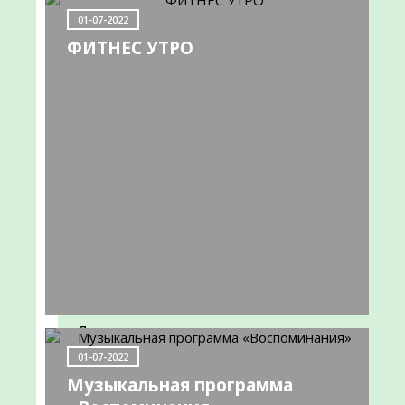
НОВОСТИ
01-07-2022
ФИТНЕС УТРО
Совместно
с
Усадьбой
«Лопасня-
Зачатьевское»
04-
06-
2022
Дорогие
друзья,
01-07-2022
4
Музыкальная программа
июня