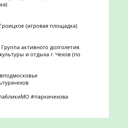
ка)
. Троицкое (игровая площадка)
) Группа активного долголетия.
 культуры и отдыха г. Чехов (по
вподмосковье
ьтурачехов
спабликиМО #паркичехова