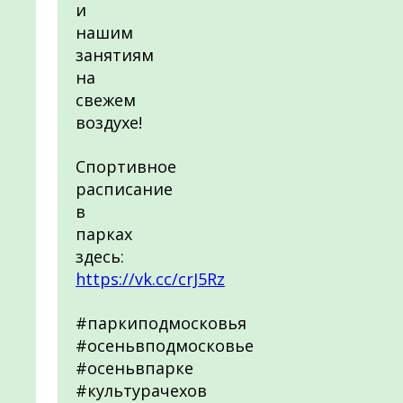
и
нашим
занятиям
на
свежем
воздухе!
Спортивное
расписание
в
парках
здесь:
https://vk.cc/crJ5Rz
#паркиподмосковья
#осеньвподмосковье
#осеньвпарке
#культурачехов