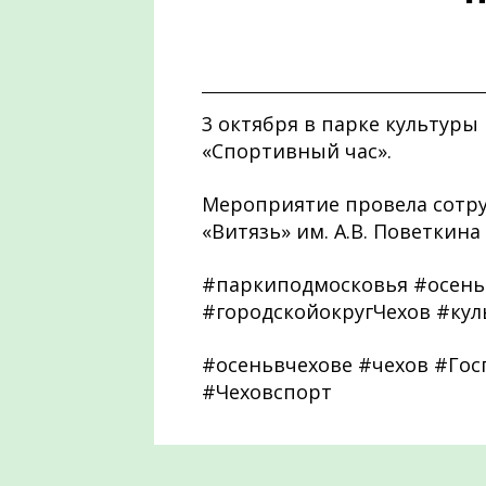
3 октября в парке культуры 
«Спортивный час».
Мероприятие провела сотру
«Витязь» им. А.В. Поветкина
#паркиподмосковья #осень
#городскойокругЧехов #кул
#осеньвчехове #чехов #Го
#Чеховспорт