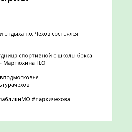
и отдыха г.о. Чехов состоялся
дница спортивной с школы бокса
 - Мартюхина Н.О.
вподмосковье
ьтурачехов
спабликиМО #паркичехова