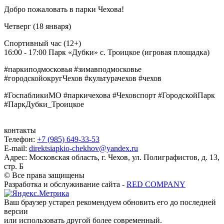
Добро пожаловать в парки Чехова!
Четверг (18 января)
Спортивный час (12+)
16:00 - 17:00 Парк «Дубки» с. Троицкое (игровая площадка)
#паркиподмосковья #зимавподмосковье
#городскойокругЧехов #культурачехов #чехов
#ГоспабликиМО #паркичехова #Чеховспорт #ГородскойПарк
#ПаркДубки_Троицкое
контакты
Телефон:
+7 (985) 649-33-53
E-mail:
direktsiapkio-chekhov@yandex.ru
Адрес: Московская область, г. Чехов, ул. Полиграфистов, д. 13,
стр. Б
© Все права защищены
Разработка и обслуживание сайта -
RED COMPANY
Ваш браузер устарел рекомендуем обновить его до последней
версии
или использовать другой более современный.