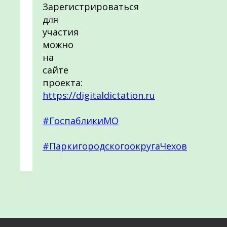
Зарегистрироваться
для
участия
можно
на
сайте
проекта:
https://digitaldictation.ru
#ГоспабликиМО
#ПаркигородскогоокругаЧехов