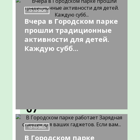
НОВОСТИ
12-10-2025
Вчера в Городском парке
прошли традиционные
Афиша
активности для детей.
Каждую субб...
мероприятий
с
01
по
07
августа
12-10-2025
Афиша
В Городском парке