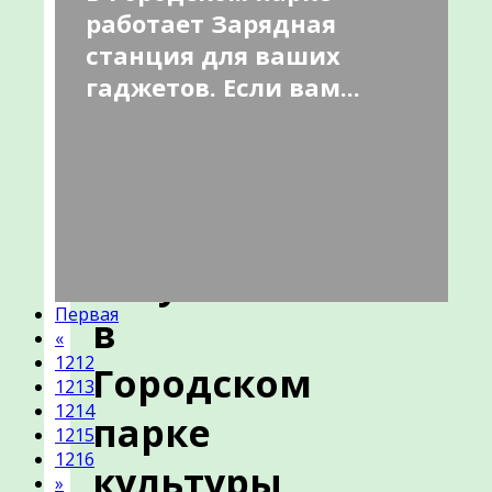
работает Зарядная
мероприятий
станция для ваших
с
гаджетов. Если вам...
01
по
07
августа
Первая
в
«
1212
Городском
1213
1214
парке
1215
1216
культуры
»