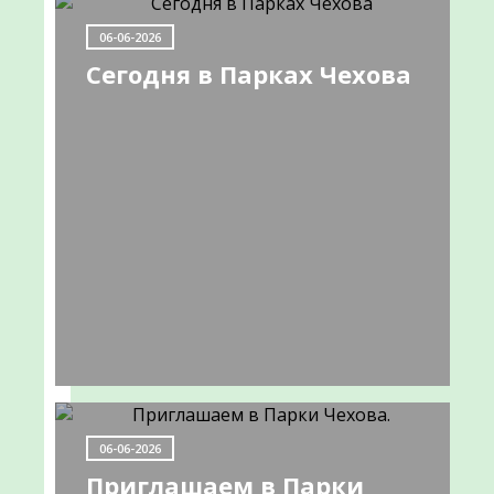
НОВОСТИ
06-06-2026
Сегодня в Парках Чехова
Информируем
о
работе
передвижного
ФАПа
09-
06-06-2026
06-
Приглашаем в Парки
2022