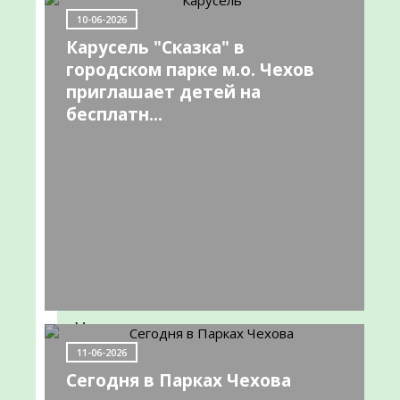
НОВОСТИ
10-06-2026
Карусель "Сказка" в
Информируем
городском парке м.о. Чехов
приглашает детей на
о
бесплатн...
работе
передвижного
ФАПа
09-
06-
2022
Уважаемые
жители
11-06-2026
городского
Сегодня в Парках Чехова
округа