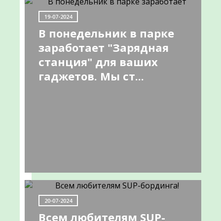
НОВОСТИ
19-07-2024
В понедельник в парке
заработает "Зарядная
Информируем
станция" для ваших
гаджетов. Мы ст...
о
работе
передвижного
ФАПа
09-
20-07-2024
06-
Всем любителям SUP-
2022