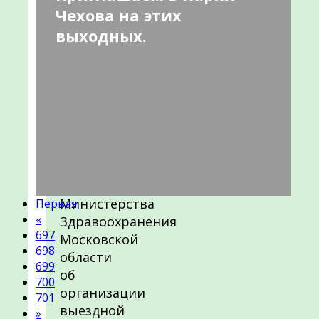
Чехова на этих
выходных.
Уважаемые
жители
городского
округа
Чехов!
В
исполнении
письма
Министерства
Первая
«
Здравоохранения
697
Московской
698
области
699
об
700
организации
701
выездной
»