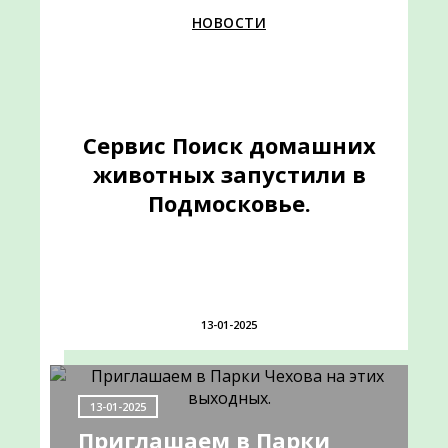
НОВОСТИ
НОВОСТИ
Информируем
Сервис Поиск домашних
о
животных запустили в
Подмосковье.
работе
передвижного
ФАПа
13-01-2025
09-
13-01-2025
06-
Приглашаем в Парки
2022