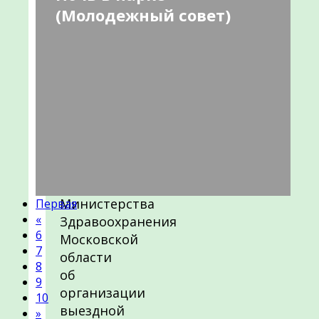
(Молодежный совет)
Уважаемые
жители
городского
округа
Чехов!
В
исполнении
письма
Министерства
Первая
«
Здравоохранения
6
Московской
7
области
8
об
9
организации
10
выездной
»