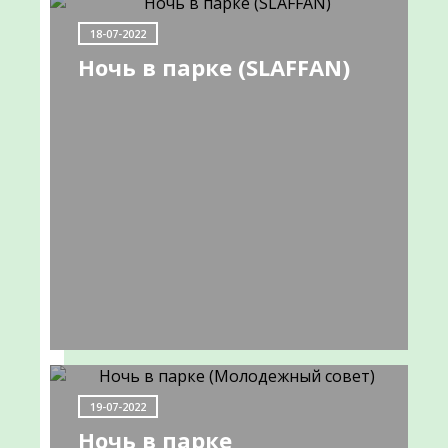
НОВОСТИ
18-07-2022
Ночь в парке (SLAFFAN)
Информируем
о
работе
передвижного
ФАПа
09-
19-07-2022
06-
Ночь в парке
2022