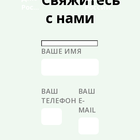
Рос...
России.
с нами
ВАШЕ ИМЯ
ВАШ
ВАШ
ТЕЛЕФОН
E-
MAIL