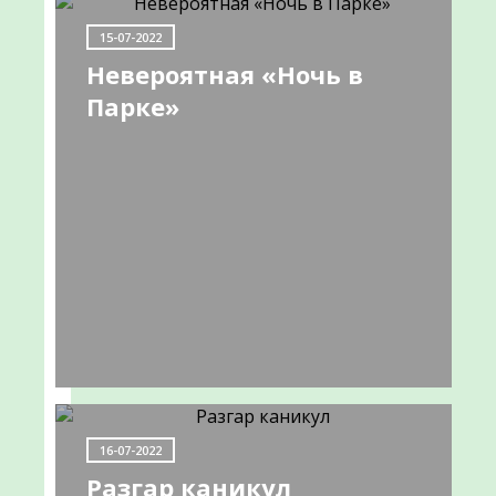
НОВОСТИ
15-07-2022
Невероятная «Ночь в
Парке»
Разгар
каникул
16-
07-
2022
Дорогие
друзья!
16-07-2022
Разгар каникул