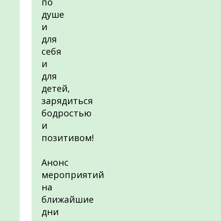
по
душе
и
для
себя
и
для
детей,
зарядиться
бодростью
и
позитивом!
Анонс
мероприятий
на
ближайшие
дни